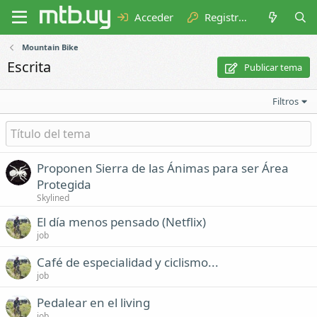
Acceder
Registrarse
Mountain Bike
Escrita
Publicar tema
Filtros
Proponen Sierra de las Ánimas para ser Área
Protegida
Skylined
El día menos pensado (Netflix)
job
Café de especialidad y ciclismo...
job
Pedalear en el living
job