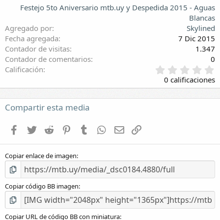
Festejo 5to Aniversario mtb.uy y Despedida 2015 - Aguas
Blancas
Agregado por
Skylined
Fecha agregada
7 Dic 2015
Contador de visitas
1.347
Contador de comentarios
0
0
Calificación
,
0 calificaciones
0
0
e
Compartir esta media
s
t
Facebook
Twitter
Reddit
Pinterest
Tumblr
WhatsApp
E-mail
Enlace
r
e
l
Copiar enlace de imagen
l
a
(
s
Copiar código BB imagen
)
Copiar URL de código BB con miniatura