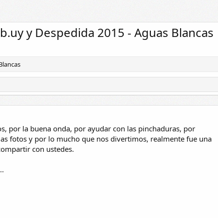
Skylined
7 Dic 2015
Skylined
7 Dic 2015
S
0
0
0
0
tb.uy y Despedida 2015 - Aguas Blancas
Blancas
, por la buena onda, por ayudar con las pinchaduras, por
las fotos y por lo mucho que nos divertimos, realmente fue una
compartir con ustedes.
..