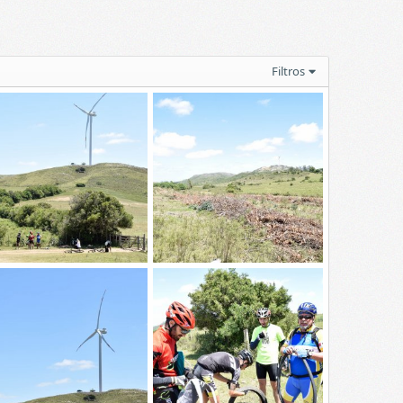
Filtros
SC0341
_DSC0340
kylined
7 Dic 2015
Skylined
7 Dic 2015
0
0
0
0