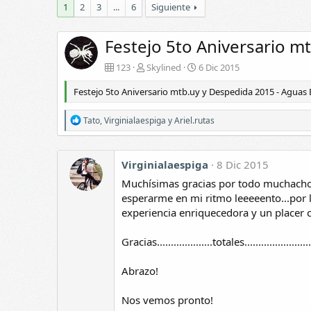
1
2
3
...
6
Siguiente
Skylined
7 Dic 2015
Skylined
7 Dic 2015
0
0
0
0
Festejo 5to Aniversario m
123
Skylined
6 Dic 2015
Festejo 5to Aniversario mtb.uy y Despedida 2015 - Aguas 
R
Tato
,
Virginialaespiga
y
Ariel.rutas
e
a
c
c
Virginialaespiga
8 Dic 2015
i
Muchísimas gracias por todo muchachos
o
n
esperarme en mi ritmo leeeeento...por 
e
experiencia enriquecedora y un placer 
s
:
Gracias....................totales........................
Abrazo!
Nos vemos pronto!