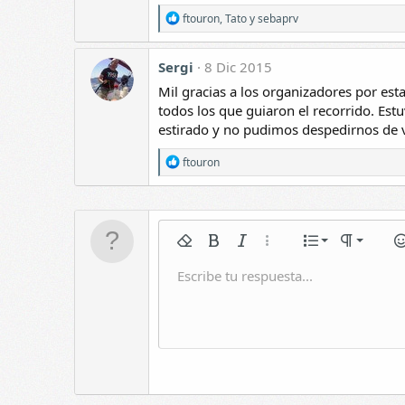
R
ftouron
,
Tato
y
sebaprv
e
a
c
Sergi
8 Dic 2015
c
i
Mil gracias a los organizadores por est
o
todos los que guiaron el recorrido. Est
n
estirado y no pudimos despedirnos de 
e
s
R
:
ftouron
e
a
c
c
i
Normal
Lista n
Quitar formato
Negrita
Itálica
Más opciones...
Lista
Formato de
Em
o
n
Encabez
Lista
Escribe tu respuesta...
e
Guardar borrador
Subrayar
Galería incrustada
Rehacer
Tachado
Citar
Cambiar editor BB
Insertar tabla
Borradores
Spoiler
s
Sangrar
Eliminar borrador
:
Encabezad
Quitar s
Encabezado 