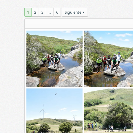
1
2
3
...
6
Siguiente
_DSC0347
_DSC0345
Skylined
7 Dic 2015
Skylined
7 Dic 2015
0
0
0
0