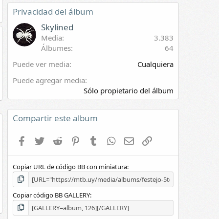
e
Privacidad del álbum
s
t
Skylined
r
Media
3.383
e
Álbumes
64
l
l
Puede ver media
Cualquiera
a
(
Puede agregar media
s
Sólo propietario del álbum
)
Compartir este album
evia
Facebook
Twitter
Reddit
Pinterest
Tumblr
WhatsApp
E-mail
Enlace
Copiar URL de código BB con miniatura
Copiar código BB GALLERY