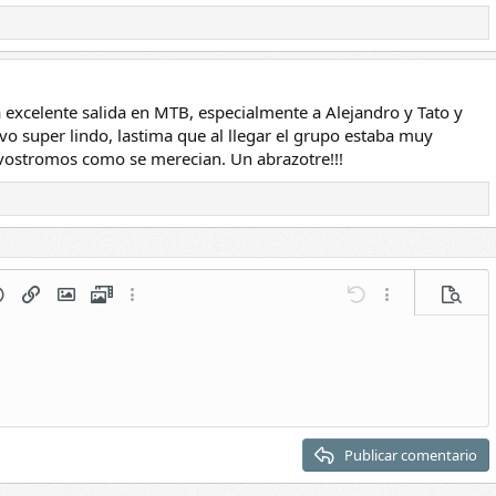
a excelente salida en MTB, especialmente a Alejandro y Tato y
uvo super lindo, lastima que al llegar el grupo estaba muy
vostromos como se merecian. Un abrazotre!!!
umerada
 párrafo
oticonos
Insertar enlace
Insertar imagen
Vídeos
Más opciones...
Deshacer
Más opciones...
Vista pr
ado 1
o 2
angría
3
Publicar comentario