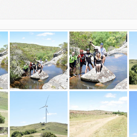
_DSC0344
_DSC0342
_D
Skylined
7 Dic 2015
Skylined
7 Dic 2015
S
0
0
0
0