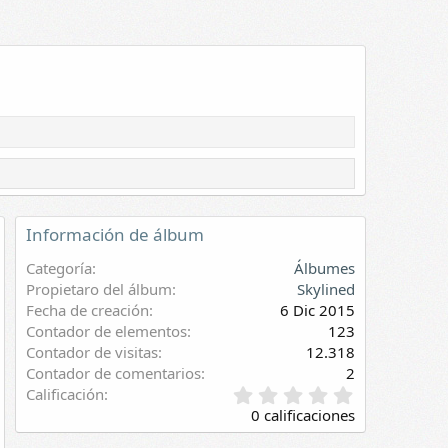
kylined
7 Dic 2015
Skylined
7 Dic 2015
0
0
0
0
Información de álbum
Categoría
Álbumes
Propietaro del álbum
Skylined
Fecha de creación
6 Dic 2015
Contador de elementos
123
Contador de visitas
12.318
Contador de comentarios
2
0
Calificación
,
0 calificaciones
0
0