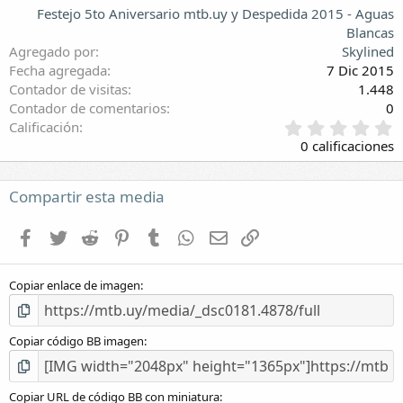
Festejo 5to Aniversario mtb.uy y Despedida 2015 - Aguas
Blancas
Agregado por
Skylined
Fecha agregada
7 Dic 2015
Contador de visitas
1.448
Contador de comentarios
0
0
Calificación
,
0 calificaciones
0
0
e
Compartir esta media
s
t
Facebook
Twitter
Reddit
Pinterest
Tumblr
WhatsApp
E-mail
Enlace
r
e
l
Copiar enlace de imagen
l
a
(
s
Copiar código BB imagen
)
Copiar URL de código BB con miniatura