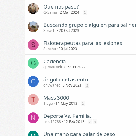
Que nos paso?
G-Sama
2 Mar 2024
2
Buscando grupo o alguien para salir e
Sorachi
20 Oct 2023
Fisioterapeutas para las lesiones
S
Sancho
20 Jul 2023
Cadencia
G
gervaRiveiro
5 Oct 2022
ángulo del asiento
C
chuwanet
8 Nov 2021
2
Mass 3000
T
Tiago
11 May 2013
2
Deporte Vs. Familia.
N
nico12788
12 Feb 2012
2
3
Una mano para bajar de peso