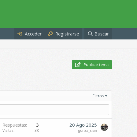
Acceder
Registrarse
Buscar
Publicar tema
Filtros
Respuestas
3
20 Ago 2025
Visitas
3K
gonza_sian