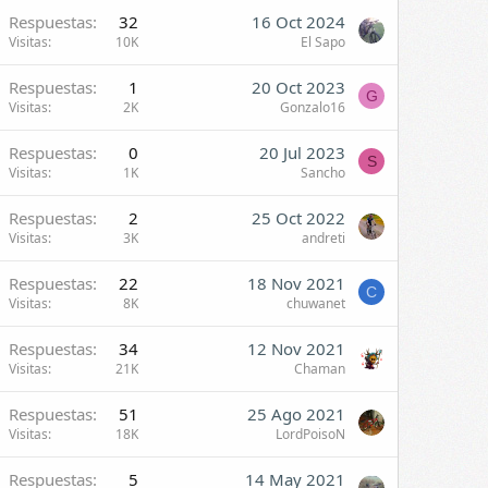
Respuestas
32
16 Oct 2024
Visitas
10K
El Sapo
Respuestas
1
20 Oct 2023
G
Visitas
2K
Gonzalo16
Respuestas
0
20 Jul 2023
S
Visitas
1K
Sancho
Respuestas
2
25 Oct 2022
Visitas
3K
andreti
Respuestas
22
18 Nov 2021
C
Visitas
8K
chuwanet
Respuestas
34
12 Nov 2021
Visitas
21K
Chaman
Respuestas
51
25 Ago 2021
Visitas
18K
LordPoisoN
Respuestas
5
14 May 2021