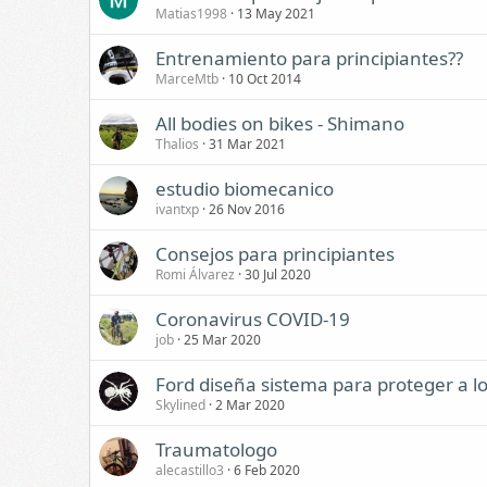
Matias1998
13 May 2021
Entrenamiento para principiantes??
MarceMtb
10 Oct 2014
All bodies on bikes - Shimano
Thalios
31 Mar 2021
estudio biomecanico
ivantxp
26 Nov 2016
Consejos para principiantes
Romi Álvarez
30 Jul 2020
Coronavirus COVID-19
job
25 Mar 2020
Ford diseña sistema para proteger a los
Skylined
2 Mar 2020
Traumatologo
alecastillo3
6 Feb 2020