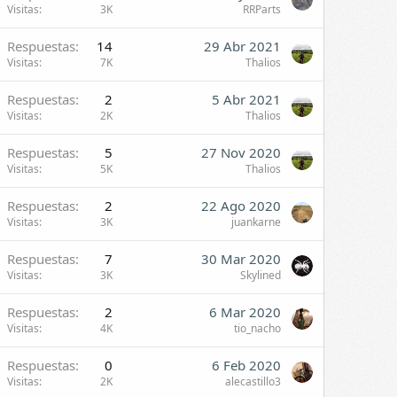
Visitas
3K
RRParts
Respuestas
14
29 Abr 2021
Visitas
7K
Thalios
Respuestas
2
5 Abr 2021
Visitas
2K
Thalios
Respuestas
5
27 Nov 2020
Visitas
5K
Thalios
Respuestas
2
22 Ago 2020
Visitas
3K
juankarne
Respuestas
7
30 Mar 2020
Visitas
3K
Skylined
Respuestas
2
6 Mar 2020
Visitas
4K
tio_nacho
Respuestas
0
6 Feb 2020
Visitas
2K
alecastillo3