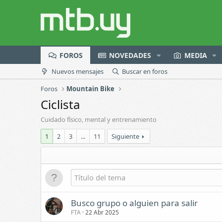
FOROS
NOVEDADES
MEDIA
Nuevos mensajes
Buscar en foros
Foros
Mountain Bike
Ciclista
Cuidado físico, mental y entrenamiento
1
2
3
...
11
Siguiente
Busco grupo o alguien para salir
FTA
22 Abr 2025