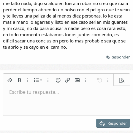
me falto nada, digo si alguien fuera a robar no creo que iba a
perder el tiempo abriendo un bolso con el peligro que te vean
y te lleves una paliza de al menos diez personas, lo ke esta
mas a mano lo agarras y listo en ese caso serian mis guantes
y mi casco, no da para acusar a nadie pero es cosa rara esto,
en todo momento estabamos todos juntos comiendo, es
dificil sacar una conclusion pero lo mas probable sea que se
te abrio y se cayo en el camino.
Responder
Lista numerada
Quitar formato
Negrita
Más opciones...
Lista
Más opciones...
Emoticonos
Insertar enlace
Insertar imagen
Más opciones...
Deshacer
Más opciones.
Vista p
Lista
Escribe tu respuesta...
Normal
Guardar borrador
Itálica
Formato de párrafo
Vídeos
Rehacer
Subrayar
Galería incrustada
Cambiar editor BB
Tachado
Citar
Borradores
Insertar tabla
Spoiler
Sangrar
Eliminar borrador
Encabezado 1
Quitar sangría
Encabezado 2
Responder
Encabezado 3