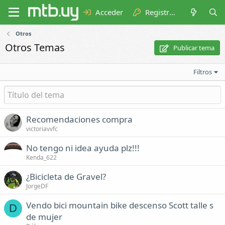
Acceder
Registrarse
Otros
Otros Temas
Publicar tema
Filtros
Recomendaciones compra
victoriavvfc
No tengo ni idea ayuda plz!!!
Kenda_622
¿Bicicleta de Gravel?
JorgeDF
Vendo bici mountain bike descenso Scott talle s
D
de mujer