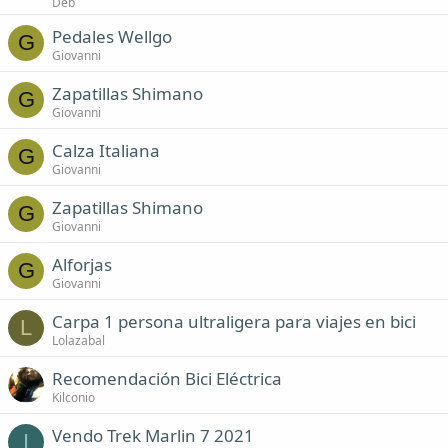
Déb
Pedales Wellgo
G
Giovanni
Zapatillas Shimano
G
Giovanni
Calza Italiana
G
Giovanni
Zapatillas Shimano
G
Giovanni
Alforjas
G
Giovanni
Carpa 1 persona ultraligera para viajes en bici
L
Lolazabal
Recomendación Bici Eléctrica
Kilconio
Vendo Trek Marlin 7 2021
I