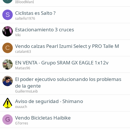
IBloodManI
Ciclistas es Salto ?
S
salteño1976
Estacionamiento 3 cruces
Viki
Vendo calzas Pearl Izumi Select y PRO Talle M
C
catalan63
EN VENTA - Grupo SRAM GX EAGLE 1x12v
Matias96
El poder ejecutivo solucionando los problemas
de la gente
GuillermoLeib
Aviso de seguridad - Shimano
ouuuch
Vendo Bicicletas Haibike
G
GTorres