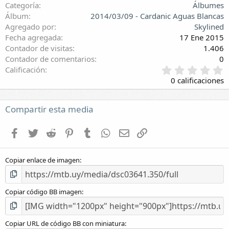
Categoría
Álbumes
Álbum
2014/03/09 - Cardanic Aguas Blancas
Agregado por
Skylined
Fecha agregada
17 Ene 2015
Contador de visitas
1.406
Contador de comentarios
0
0
Calificación
,
0 calificaciones
0
0
e
Compartir esta media
s
t
Facebook
Twitter
Reddit
Pinterest
Tumblr
WhatsApp
E-mail
Enlace
r
e
l
Copiar enlace de imagen
l
a
(
s
Copiar código BB imagen
)
Copiar URL de código BB con miniatura