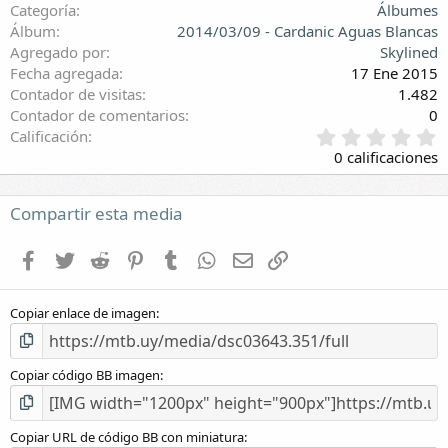
Categoría
Álbumes
Álbum
2014/03/09 - Cardanic Aguas Blancas
Agregado por
Skylined
Fecha agregada
17 Ene 2015
Contador de visitas
1.482
Contador de comentarios
0
0
Calificación
,
0 calificaciones
0
0
e
Compartir esta media
s
t
Facebook
Twitter
Reddit
Pinterest
Tumblr
WhatsApp
E-mail
Enlace
r
e
l
Copiar enlace de imagen
l
a
(
s
Copiar código BB imagen
)
Copiar URL de código BB con miniatura