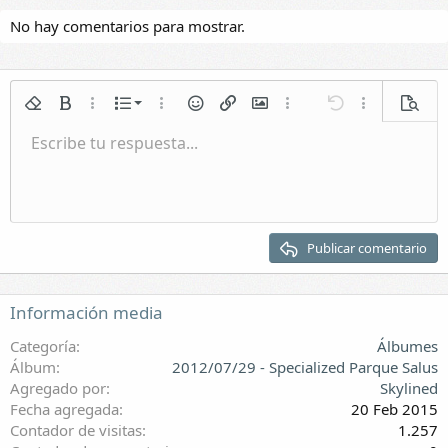
No hay comentarios para mostrar.
Lista numerada
Quitar formato
Negrita
Más opciones...
Lista
Más opciones...
Emoticonos
Insertar enlace
Insertar imagen
Más opciones...
Deshacer
Más opciones.
Vista p
Lista
Escribe tu respuesta...
Normal
Guardar borrador
Itálica
Formato de párrafo
Vídeos
Rehacer
Subrayar
Galería incrustada
Cambiar editor BB
Tachado
Citar
Borradores
Insertar tabla
Spoiler
Sangrar
Eliminar borrador
Encabezado 1
Quitar sangría
Encabezado 2
Publicar comentario
Encabezado 3
Información media
Categoría
Álbumes
Álbum
2012/07/29 - Specialized Parque Salus
Agregado por
Skylined
Fecha agregada
20 Feb 2015
Contador de visitas
1.257