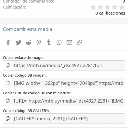
Contador de comentarios
0
0
Calificación
,
0 calificaciones
0
0
e
Compartir esta media
s
t
Facebook
Twitter
Reddit
Pinterest
Tumblr
WhatsApp
E-mail
Enlace
r
e
l
Copiar enlace de imagen
l
a
(
s
Copiar código BB imagen
)
Copiar URL de código BB con miniatura
Copiar código BB GALLERY