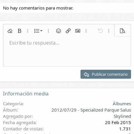
No hay comentarios para mostrar.
Lista numerada
Quitar formato
Negrita
Más opciones...
Lista
Más opciones...
Emoticonos
Insertar enlace
Insertar imagen
Más opciones...
Deshacer
Más opciones.
Vista p
Lista
Escribe tu respuesta...
Normal
Guardar borrador
Itálica
Formato de párrafo
Vídeos
Rehacer
Subrayar
Galería incrustada
Cambiar editor BB
Tachado
Citar
Borradores
Insertar tabla
Spoiler
Sangrar
Eliminar borrador
Encabezado 1
Quitar sangría
Encabezado 2
Publicar comentario
Encabezado 3
Información media
Categoría
Álbumes
Álbum
2012/07/29 - Specialized Parque Salus
Agregado por
Skylined
Fecha agregada
20 Feb 2015
Contador de visitas
1.731