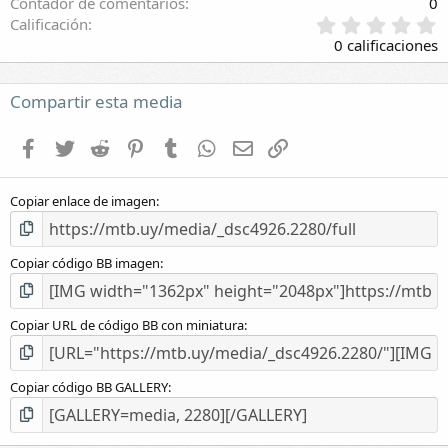
Contador de comentarios
0
0
Calificación
,
0 calificaciones
0
0
e
Compartir esta media
s
t
Facebook
Twitter
Reddit
Pinterest
Tumblr
WhatsApp
E-mail
Enlace
r
e
l
Copiar enlace de imagen
l
a
(
s
Copiar código BB imagen
)
Copiar URL de código BB con miniatura
Copiar código BB GALLERY