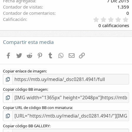
Fecha agregada
7 Dic 2015
Contador de visitas
1.359
Contador de comentarios
0
0
Calificación
,
0 calificaciones
0
0
e
Compartir esta media
s
t
Facebook
Twitter
Reddit
Pinterest
Tumblr
WhatsApp
E-mail
Enlace
r
e
l
Copiar enlace de imagen
l
a
(
s
Copiar código BB imagen
)
Copiar URL de código BB con miniatura
Copiar código BB GALLERY