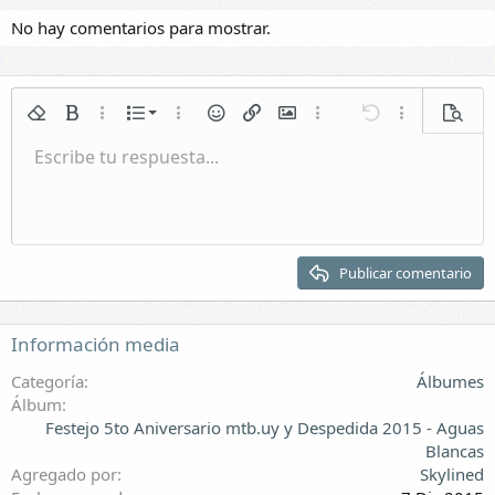
No hay comentarios para mostrar.
Lista numerada
Quitar formato
Negrita
Más opciones...
Lista
Más opciones...
Emoticonos
Insertar enlace
Insertar imagen
Más opciones...
Deshacer
Más opciones.
Vista p
Lista
Escribe tu respuesta...
Normal
Guardar borrador
Itálica
Formato de párrafo
Vídeos
Rehacer
Subrayar
Galería incrustada
Cambiar editor BB
Tachado
Citar
Borradores
Insertar tabla
Spoiler
Sangrar
Eliminar borrador
Encabezado 1
Quitar sangría
Encabezado 2
Publicar comentario
Encabezado 3
Información media
Categoría
Álbumes
Álbum
Festejo 5to Aniversario mtb.uy y Despedida 2015 - Aguas
Blancas
Agregado por
Skylined