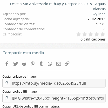
Festejo 5to Aniversario mtb.uy y Despedida 2015 - Aguas
Blancas
Agregado por
Skylined
Fecha agregada
7 Dic 2015
Contador de visitas
1.279
Contador de comentarios
0
0
Calificación
,
0 calificaciones
0
0
e
Compartir esta media
s
t
Facebook
Twitter
Reddit
Pinterest
Tumblr
WhatsApp
E-mail
Enlace
r
e
l
Copiar enlace de imagen
l
a
(
s
Copiar código BB imagen
)
Copiar URL de código BB con miniatura