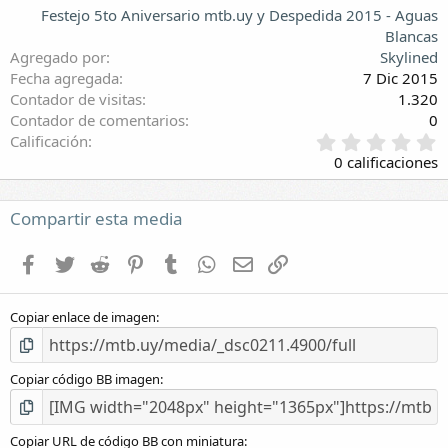
Festejo 5to Aniversario mtb.uy y Despedida 2015 - Aguas
Blancas
Agregado por
Skylined
Fecha agregada
7 Dic 2015
Contador de visitas
1.320
Contador de comentarios
0
0
Calificación
,
0 calificaciones
0
0
e
Compartir esta media
s
t
Facebook
Twitter
Reddit
Pinterest
Tumblr
WhatsApp
E-mail
Enlace
r
e
l
Copiar enlace de imagen
l
a
(
s
Copiar código BB imagen
)
Copiar URL de código BB con miniatura