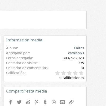
Información media
Álbum
Calzas
Agregado por
catalan63
Fecha agregada
30 Nov 2023
evia
Contador de visitas
995
Contador de comentarios
0
0
Calificación
,
0 calificaciones
0
0
e
Compartir esta media
s
t
Facebook
Twitter
Reddit
Pinterest
Tumblr
WhatsApp
E-mail
Enlace
r