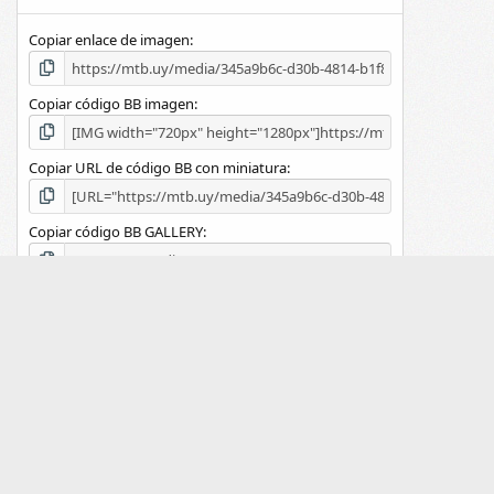
e
l
Copiar enlace de imagen
l
a
(
s
Copiar código BB imagen
)
Copiar URL de código BB con miniatura
Copiar código BB GALLERY