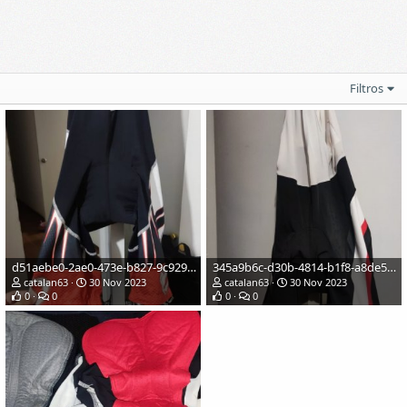
Filtros
d51aebe0-2ae0-473e-b827-9c929133fcb5.jpeg
345a9b6c-d30b-4814-b1f8-a8de5991c056.jpeg
catalan63
30 Nov 2023
catalan63
30 Nov 2023
0
0
0
0