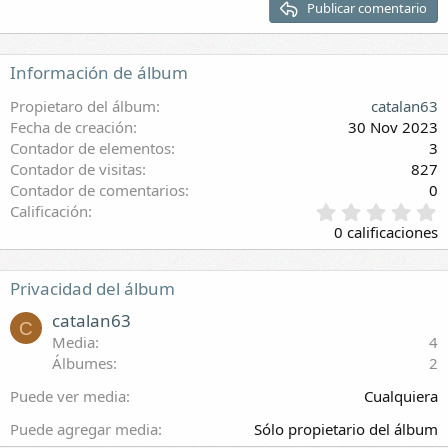
Publicar comentario
Encabezado 3
Información de álbum
Propietaro del álbum
catalan63
Fecha de creación
30 Nov 2023
Contador de elementos
3
Contador de visitas
827
Contador de comentarios
0
0
Calificación
,
0 calificaciones
0
0
e
Privacidad del álbum
s
t
catalan63
C
r
Media
4
e
Álbumes
2
l
l
Puede ver media
Cualquiera
a
(
Puede agregar media
Sólo propietario del álbum
s