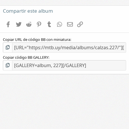
)
Compartir este album
Facebook
Twitter
Reddit
Pinterest
Tumblr
WhatsApp
E-mail
Enlace
Copiar URL de código BB con miniatura
Copiar código BB GALLERY