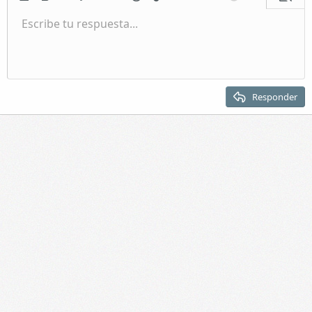
Quitar formato
Negrita
Más opciones...
Lista
Más opciones...
Emoticonos
Insertar enlace
Insertar imagen
Más opciones...
Deshacer
Más opciones.
Vista p
Lista
Escribe tu respuesta...
Normal
Guardar borrador
Itálica
Formato de párrafo
Vídeos
Rehacer
Subrayar
Galería incrustada
Cambiar editor BB
Tachado
Citar
Borradores
Insertar tabla
Spoiler
Sangrar
Eliminar borrador
Encabezado 1
Quitar sangría
Encabezado 2
Responder
Encabezado 3