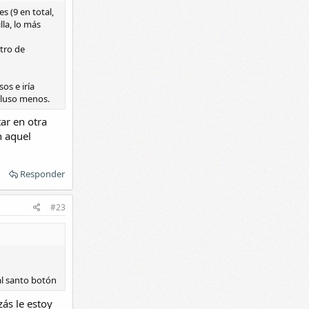
s (9 en total,
lla, lo más
tro de
os e iría
cluso menos.
ar en otra
n aquel
Responder
#23
 al santo botón
ás le estoy