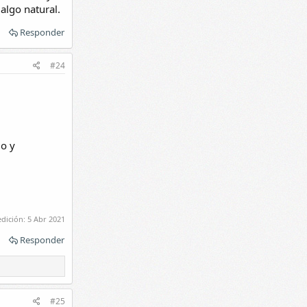
algo natural.
Responder
#24
do y
edición:
5 Abr 2021
Responder
#25