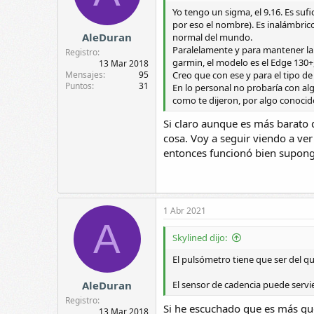
Yo tengo un sigma, el 9.16. Es sufi
por eso el nombre). Es inalámbrico
AleDuran
normal del mundo.
Paralelamente y para mantener la
Registro
garmin, el modelo es el Edge 130+
13 Mar 2018
Creo que con ese y para el tipo de
Mensajes
95
Puntos
31
En lo personal no probaría con alg
como te dijeron, por algo conocid
Si claro aunque es más barato 
cosa. Voy a seguir viendo a ve
entonces funcionó bien supon
1 Abr 2021
A
Skylined dijo:
El pulsómetro tiene que ser del qu
AleDuran
El sensor de cadencia puede servie
Registro
Si he escuchado que es más que
13 Mar 2018