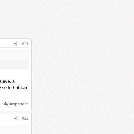
#21
ueve, a
e se lo habían
Responder
#22