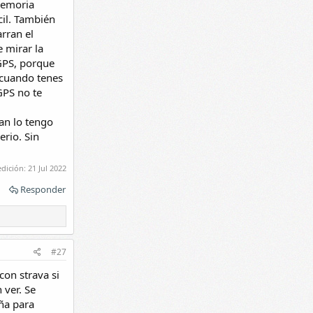
 memoria
cil. También
rran el
 mirar la
 GPS, porque
e cuando tenes
GPS no te
ran lo tengo
erio. Sin
edición:
21 Jul 2022
Responder
#27
con strava si
 ver. Se
ña para