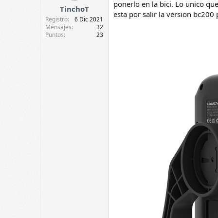
s
ponerlo en la bici. Lo unico qu
TinchoT
:
esta por salir la version bc200 
Registro
6 Dic 2021
Mensajes
32
Puntos
23