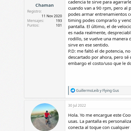
cadencia te sirve para agarrarl
Chaman
cuando van a 90 rpm, pero al pr
Registro
podes armar entrenamientos con 
11 Nov 2020
timing podes comprarlo y vende
Mensajes
193
Puntos
101
pantalla. El último, el de velo
es nada realmente, despreciable
rodillo, se vuelve una manera 
sirve en ese sentido.
P.D: me faltó el de potencia, n
descartado por ahora, pero sé q
embargo el costo/uso que le doy
R
GuillermoLeib
y
Flying Gus
e
a
c
30 Jul 2022
c
i
Hola. Yo me encargue este Coos
o
usas. La pantalla es personaliz
n
conecta al toque con cualquier
e