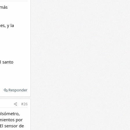
 más
s, y la
l santo
Responder
#26
ulsómetro,
amientos por
El sensor de