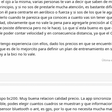
e el ojo a la misma, varias personas te van a decir que saben de
incipio, y si no sos de prestarle mucha atención, es bastante difí
él para centrarte en aeróbico o fuerza y si sos de los que le aga
rlo cuando te parezca que ya conoces a cuanto vas sin tener que
cidad, obviamente que no vale la pena para agregarle precisión al
 (existe diferencia pero no le hace). Lo que sí esta bueno es qu
de poder contar velocidad y en consecuencia distancia, ya que el 
o tengo experiencia con ellos, dado los precios en que se encuent
ue es de lo mejorcito para definir un plan de entrenamiento en s
 a la bici no lo vale.
Última 
po bc200. Muy buena relacion calidad precio. La app sincroniza 
able, podes elegir cuantos cuadros se muestran y que informacion
 sensor bluetooth o ant, es gps, por lo que no necesita mucha ma