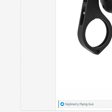
R
Skylined
y
Flying Gus
e
a