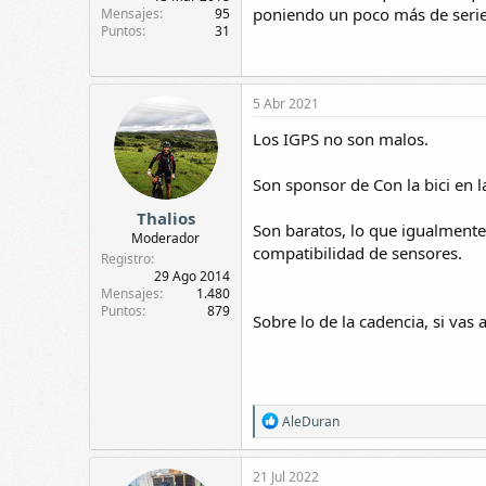
poniendo un poco más de serie
Mensajes
95
Puntos
31
5 Abr 2021
Los IGPS no son malos.
Son sponsor de Con la bici en l
Thalios
Son baratos, lo que igualmente
Moderador
compatibilidad de sensores.
Registro
29 Ago 2014
Mensajes
1.480
Puntos
879
Sobre lo de la cadencia, si vas 
R
AleDuran
e
a
c
21 Jul 2022