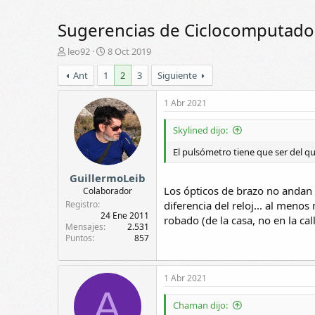
Sugerencias de Ciclocomputado
A
F
leo92
8 Oct 2019
u
e
Ant
1
2
3
Siguiente
t
c
o
h
r
a
1 Abr 2021
d
e
Skylined dijo:
i
n
El pulsómetro tiene que ser del qu
i
GuillermoLeib
c
Los ópticos de brazo no andan 
i
Colaborador
o
Registro
diferencia del reloj... al menos
24 Ene 2011
robado (de la casa, no en la call
Mensajes
2.531
Puntos
857
1 Abr 2021
A
Chaman dijo: