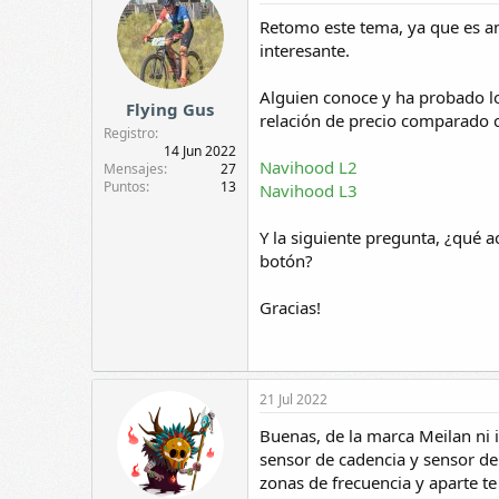
c
i
Retomo este tema, ya que es an
o
interesante.
n
e
s
Alguien conoce y ha probado lo
Flying Gus
:
relación de precio comparado c
Registro
14 Jun 2022
Navihood L2
Mensajes
27
Puntos
13
Navihood L3
Y la siguiente pregunta, ¿qué 
botón?
Gracias!
21 Jul 2022
Buenas, de la marca Meilan ni 
sensor de cadencia y sensor de
zonas de frecuencia y aparte t