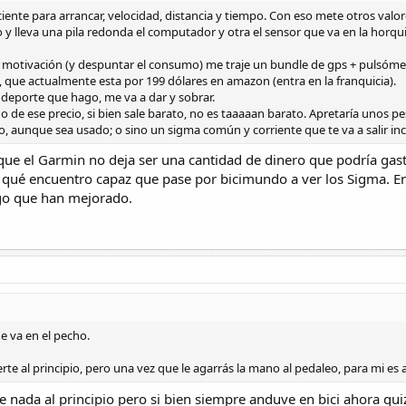
ciente para arrancar, velocidad, distancia y tiempo. Con eso mete otros valore
 y lleva una pila redonda el computador y otra el sensor que va en la horqui
 motivación (y despuntar el consumo) me traje un bundle de gps + pulsóme
, que actualmente esta por 199 dólares en amazon (entra en la franquicia).
 deporte que hago, me va a dar y sobrar.
o de ese precio, si bien sale barato, no es taaaaan barato. Apretaría unos pes
o, aunque sea usado; o sino un sigma común y corriente que te va a salir in
que el Garmin no deja ser una cantidad de dinero que podría gast
r qué encuentro capaz que pase por bicimundo a ver los Sigma. E
go que han mejorado.
e va en el pecho.
rte al principio, pero una vez que le agarrás la mano al pedaleo, para mi es
 nada al principio pero si bien siempre anduve en bici ahora quiz