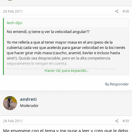
28 Feb 2011
#38
leoh dijo:
No entendí, q tiene q ver la velocidad angular??
Yo me refería a que al tener mayor masa en el aro (peso de la
cubierta) cada vez que acelerás para ganar velocidad en la bici tenés
que hacer girar más masa (caucho, aramid, kevlar e incluso hasta
aire!!). Quizás sea despreciable, pero en la alta competencia
seguramente lo tengan en cuenta.
Yo creo que existe una fuerza de rozamiento por más que uno
Hacer clic para expandir...
circule a velocidad constante por una superficie horizontal y plana,
creo que alguno lo deben de haber experimentado cuando
Responder
cambiaron cubiertas. Para automóviles hay fabricantes que tienen
neumáticos que ahorran combustible respecto a los convencionales
(Michelin, Firestone) me parece que dependen del compuesto y la
andreti
capacidad para deformarse. Las cubiertas forman una panza en el
sector donde apoyan, por lo que continuamente se están
Moderador
deformando y volviendo a su forma original. La resistencia a la
deformación genera una fuerza a vencer en el momento de
28 Feb 2011
#39
desplazarnos. Hasta me han comentado que próximamente la
cubiertas de autos vendrá catalogadas como los aparatos
Me envenene con el tema y me puse a leer y creo que le debo