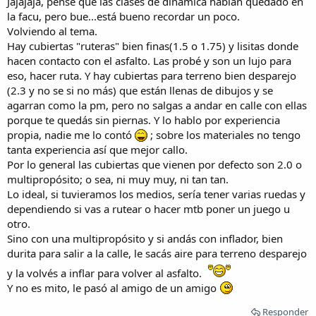
Jajajaja, pensé que las clases de dinámica habían quedado en
la facu, pero bue...está bueno recordar un poco.
Volviendo al tema.
Hay cubiertas "ruteras" bien finas(1.5 o 1.75) y lisitas donde
hacen contacto con el asfalto. Las probé y son un lujo para
eso, hacer ruta. Y hay cubiertas para terreno bien desparejo
(2.3 y no se si no más) que están llenas de dibujos y se
agarran como la pm, pero no salgas a andar en calle con ellas
porque te quedás sin piernas. Y lo hablo por experiencia
propia, nadie me lo contó
; sobre los materiales no tengo
tanta experiencia así que mejor callo.
Por lo general las cubiertas que vienen por defecto son 2.0 o
multipropósito; o sea, ni muy muy, ni tan tan.
Lo ideal, si tuvieramos los medios, sería tener varias ruedas y
dependiendo si vas a rutear o hacer mtb poner un juego u
otro.
Sino con una multipropósito y si andás con inflador, bien
durita para salir a la calle, le sacás aire para terreno desparejo
y la volvés a inflar para volver al asfalto.
Y no es mito, le pasó al amigo de un amigo
Responder