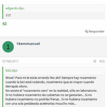
edgardo dijo:
117
42
Responder
18emmanuel
1
27 Feb 2011
#22
RAZ dijo:
Wow!! Para mi le estás errando feo ahí! Siempre hay rozamiento
cuando la bici está rodando, rozamiento que es mayor cuando
derrapás obvio.
No existe el "rozamiento cero" en la realidad, sólo en laboratorio.
Si no hubiera rozamiento las cubiertas no se gastarían... Si no
hubiera rozamiento no podrías frenar... Si no hubiera rozamiento
con una sola pedaleada acelerarías muucho más...