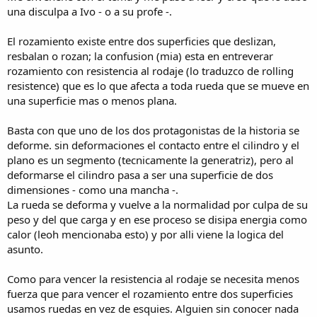
electrónicos, según su eficiencia.
una disculpa a Ivo - o a su profe -.
El ruido que hace una cubierta de bicicleta al rodar nace de la
energía de nuestras piernas, energía que se transformó en sonido y
no en movimiento.
El rozamiento existe entre dos superficies que deslizan,
resbalan o rozan; la confusion (mia) esta en entreverar
rozamiento con resistencia al rodaje (lo traduzco de rolling
resistence) que es lo que afecta a toda rueda que se mueve en
una superficie mas o menos plana.
Basta con que uno de los dos protagonistas de la historia se
deforme. sin deformaciones el contacto entre el cilindro y el
plano es un segmento (tecnicamente la generatriz), pero al
deformarse el cilindro pasa a ser una superficie de dos
dimensiones - como una mancha -.
La rueda se deforma y vuelve a la normalidad por culpa de su
peso y del que carga y en ese proceso se disipa energia como
calor (leoh mencionaba esto) y por alli viene la logica del
asunto.
Como para vencer la resistencia al rodaje se necesita menos
fuerza que para vencer el rozamiento entre dos superficies
usamos ruedas en vez de esquies. Alguien sin conocer nada