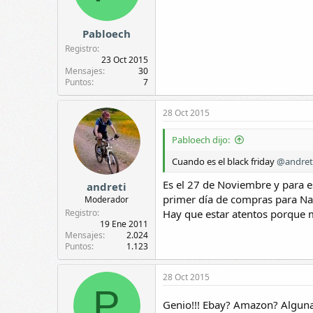
Pabloech
Registro
23 Oct 2015
Mensajes
30
Puntos
7
28 Oct 2015
Pabloech dijo:
Cuando es el black friday
@andret
Es el 27 de Noviembre y para e
andreti
primer día de compras para Na
Moderador
Registro
Hay que estar atentos porque 
19 Ene 2011
Mensajes
2.024
Puntos
1.123
28 Oct 2015
P
Genio!!! Ebay? Amazon? Alguna