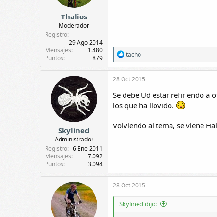
Thalios
Moderador
Registro
29 Ago 2014
Mensajes
1.480
R
tacho
Puntos
879
e
a
c
28 Oct 2015
c
i
Se debe Ud estar refiriendo a o
o
los que ha llovido.
n
e
s
Volviendo al tema, se viene Ha
Skylined
:
Administrador
Registro
6 Ene 2011
Mensajes
7.092
Puntos
3.094
28 Oct 2015
Skylined dijo: