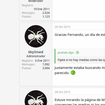
Moderador
Registro
19 Ene 2011
Mensajes
2.024
Puntos
1.123
26 Oct 2015
Gracias Fernando, un día de es
Skylined
andreti dijo:
Administrador
Fijate si no hay medias como las 
Registro
6 Ene 2011
Mensajes
7.092
Justamente estaba buscando med
Puntos
3.094
parecido.
28 Oct 2015
Estuve mirando la página de Mo
convencen las medias ni los pr