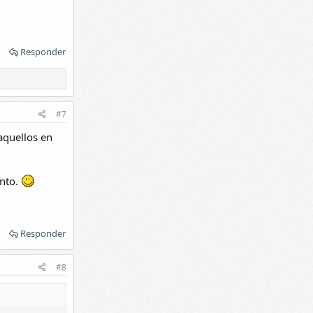
Responder
#7
aquellos en
ento.
Responder
#8