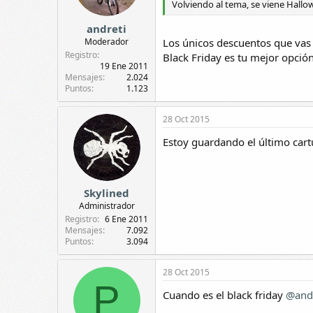
Volviendo al tema, se viene Hallo
andreti
Moderador
Los únicos descuentos que vas a
Registro
Black Friday es tu mejor opción
19 Ene 2011
Mensajes
2.024
Puntos
1.123
28 Oct 2015
Estoy guardando el último cart
Skylined
Administrador
Registro
6 Ene 2011
Mensajes
7.092
Puntos
3.094
28 Oct 2015
P
Cuando es el black friday
@andr