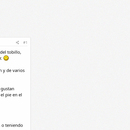
#1
el tobillo,
r.
n y de varios
 gustan
el pie en el
 o teniendo