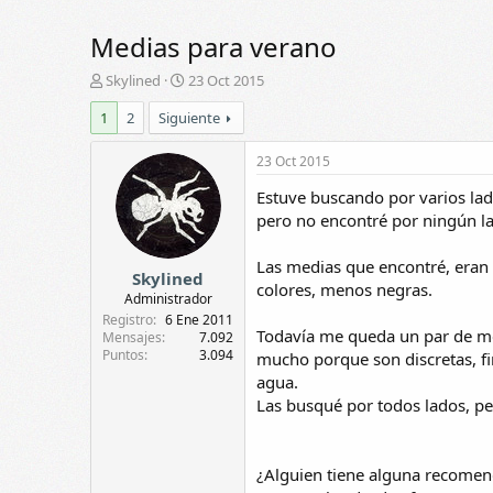
Medias para verano
A
F
Skylined
23 Oct 2015
u
e
1
2
Siguiente
t
c
o
h
r
a
23 Oct 2015
d
Estuve buscando por varios lados
e
i
pero no encontré por ningún l
n
i
Las medias que encontré, eran a
Skylined
c
colores, menos negras.
i
Administrador
o
Registro
6 Ene 2011
Todavía me queda un par de me
Mensajes
7.092
Puntos
3.094
mucho porque son discretas, fin
agua.
Las busqué por todos lados, p
¿Alguien tiene alguna recomen