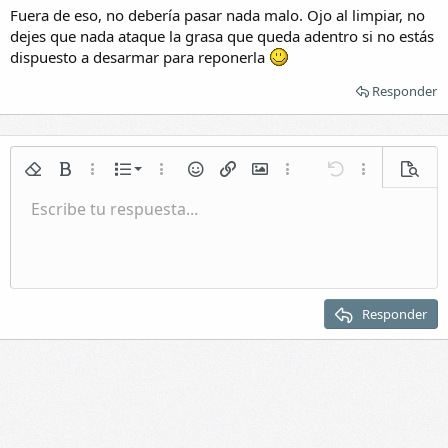
Fuera de eso, no debería pasar nada malo. Ojo al limpiar, no
dejes que nada ataque la grasa que queda adentro si no estás
dispuesto a desarmar para reponerla
Responder
Lista numerada
Quitar formato
Negrita
Más opciones...
Lista
Más opciones...
Emoticonos
Insertar enlace
Insertar imagen
Más opciones...
Deshacer
Más opciones.
Vista p
Lista
Escribe tu respuesta...
Normal
Guardar borrador
Itálica
Formato de párrafo
Vídeos
Rehacer
Subrayar
Galería incrustada
Cambiar editor BB
Tachado
Citar
Borradores
Insertar tabla
Spoiler
Sangrar
Eliminar borrador
Encabezado 1
Quitar sangría
Encabezado 2
Responder
Encabezado 3