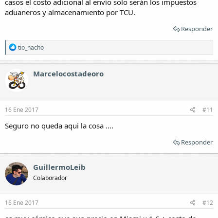
casos el costo adicional al envío solo serán los impuestos
aduaneros y almacenamiento por TCU.
Responder
R
tio_nacho
e
a
c
Marcelocostadeoro
c
i
o
n
e
16 Ene 2017
#11
s
:
Seguro no queda aqui la cosa ....
Responder
GuillermoLeib
Colaborador
16 Ene 2017
#12