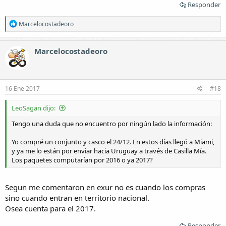
Responder
R
Marcelocostadeoro
e
a
c
Marcelocostadeoro
c
i
o
n
e
16 Ene 2017
#18
s
:
LeoSagan dijo:
Tengo una duda que no encuentro por ningún lado la información:
Yo compré un conjunto y casco el 24/12. En estos días llegó a Miami,
y ya me lo están por enviar hacia Uruguay a través de Casilla Mía.
Los paquetes computarían por 2016 o ya 2017?
Segun me comentaron en exur no es cuando los compras
sino cuando entran en territorio nacional.
Osea cuenta para el 2017.
Responder