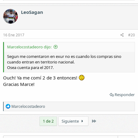
a
c
LeoSagan
c
i
o
n
e
16 Ene 2017
#20
s
:
Marcelocostadeoro dijo:
Segun me comentaron en exur no es cuando los compras sino
cuando entran en territorio nacional.
Osea cuenta para el 2017.
Ouch! Ya me comí 2 de 3 entonces!
Gracias Marce!
Responder
R
Marcelocostadeoro
e
a
c
Último
1 de 2
Siguiente
c
i
o