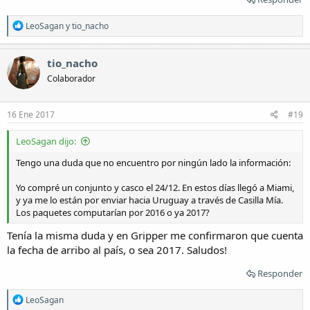
R
LeoSagan
y
tio_nacho
e
a
c
tio_nacho
c
Colaborador
i
o
n
e
16 Ene 2017
#19
s
:
LeoSagan dijo:
Tengo una duda que no encuentro por ningún lado la información:
Yo compré un conjunto y casco el 24/12. En estos días llegó a Miami,
y ya me lo están por enviar hacia Uruguay a través de Casilla Mía.
Los paquetes computarían por 2016 o ya 2017?
Tenía la misma duda y en Gripper me confirmaron que cuenta
la fecha de arribo al país, o sea 2017. Saludos!
Responder
R
LeoSagan
e