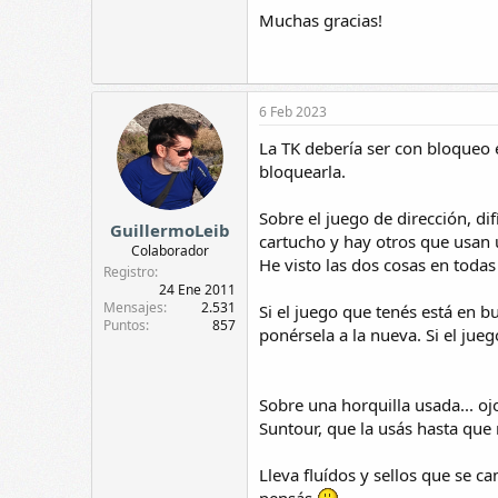
Muchas gracias!
6 Feb 2023
La TK debería ser con bloqueo e
bloquearla.
Sobre el juego de dirección, di
GuillermoLeib
cartucho y hay otros que usan u
Colaborador
He visto las dos cosas en todas
Registro
24 Ene 2011
Mensajes
2.531
Si el juego que tenés está en b
Puntos
857
ponérsela a la nueva. Si el ju
Sobre una horquilla usada... o
Suntour, que la usás hasta que
Lleva fluídos y sellos que se 