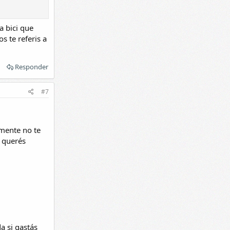
a bici que
s te referis a
Responder
#7
emente no te
a querés
a si gastás