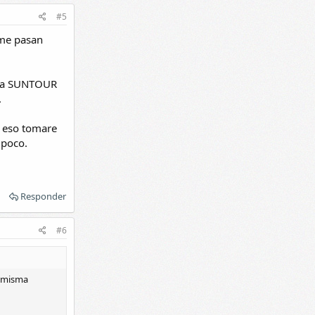
#5
 me pasan
a la SUNTOUR
.
 a eso tomare
 poco.
Responder
#6
a misma