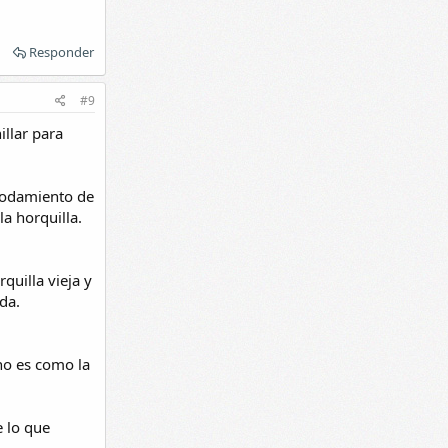
Responder
#9
illar para
 rodamiento de
a horquilla.
quilla vieja y
da.
no es como la
e lo que