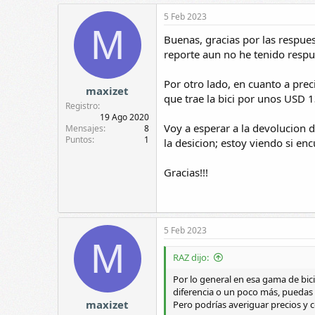
5 Feb 2023
M
Buenas, gracias por las respues
reporte aun no he tenido respue
Por otro lado, en cuanto a pre
maxizet
que trae la bici por unos US
Registro
19 Ago 2020
Voy a esperar a la devolucion de
Mensajes
8
Puntos
1
la desicion; estoy viendo si 
Gracias!!!
5 Feb 2023
M
RAZ dijo:
Por lo general en esa gama de bic
diferencia o un poco más, puedas 
maxizet
Pero podrías averiguar precios y 