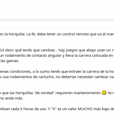
n la horquilla. La RL debe tener un control remoto que va al man
fícil decir qué tenés que cambiar... hay juegos que abajo usan un
n rodamiento de contacto angular y lleva la carrera colocada en l
 las gamas.
uenas condiciones, a lo sumo tenés que extraer la carrera de la hor
ego usa rodamientos de cartucho, no deberías necesitar cambiar na
jo que las horquillas "de verdad" requieren mantenimiento
Ya 
 no anda más.
cambian cada X horas de uso. Y "X" es un valor MUCHO más bajo d