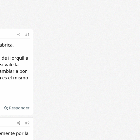
#1
abrica.
 de Horquilla
i vale la
cambiarla por
n es el mismo
Responder
#2
emente por la