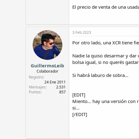
El precio de venta de una usada 
3 Feb 2023
Por otro lado, una XCR tiene f
Nadie la quiso desarmar y dar u
bolsa igual, si no querés gastar 
GuillermoLeib
Colaborador
Si habrá laburo de sobra...
Registro
24 Ene 2011
Mensajes
2.531
Puntos
857
[EDIT]
Miento... hay una versión con 
si...
[/EDIT]