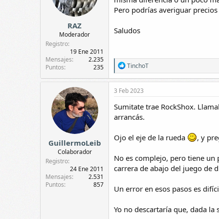
Pero podrías averiguar precios
RAZ
Saludos
Moderador
Registro
19 Ene 2011
Mensajes
2.235
R
TinchoT
Puntos
235
e
a
c
3 Feb 2023
c
i
Sumitate trae RockShox. Llamal
o
arrancás.
n
e
s
Ojo el eje de la rueda
, y pr
GuillermoLeib
:
Colaborador
No es complejo, pero tiene un p
Registro
carrera de abajo del juego de di
24 Ene 2011
Mensajes
2.531
Puntos
857
Un error en esos pasos es difícil
Yo no descartaría que, dada la 