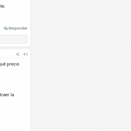
te.
Responder
#3
qué precio
raer la