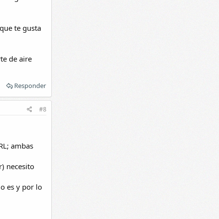
que te gusta
te de aire
Responder
#8
 RL; ambas
r) necesito
o es y por lo