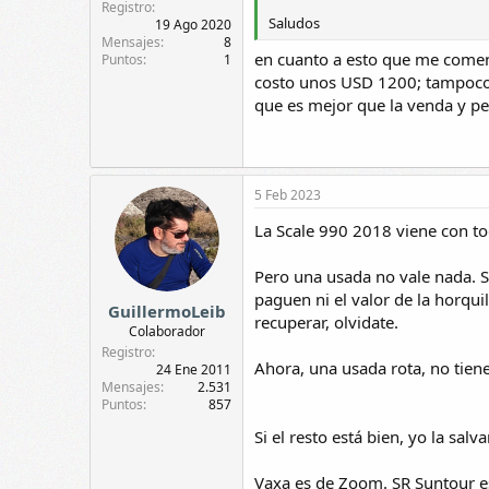
Registro
Saludos
19 Ago 2020
Mensajes
8
en cuanto a esto que me coment
Puntos
1
costo unos USD 1200; tampoco c
que es mejor que la venda y p
5 Feb 2023
La Scale 990 2018 viene con to
Pero una usada no vale nada. Si
paguen ni el valor de la horquil
GuillermoLeib
recuperar, olvidate.
Colaborador
Registro
Ahora, una usada rota, no tiene
24 Ene 2011
Mensajes
2.531
Puntos
857
Si el resto está bien, yo la salvar
Vaxa es de Zoom. SR Suntour es