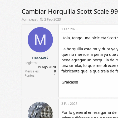
Cambiar Horquilla Scott Scale 99
A
F
maxizet
2 Feb 2023
u
e
t
c
2 Feb 2023
o
h
M
Hola, tengo una bicicleta Scott
r
a
d
e
La horquilla esta muy dura ya
i
que no merece la pena ya que a
maxizet
n
pena agregar un horquilla de m
i
Registro
una similar, lo que me ofrecen
c
19 Ago 2020
fabricante que la que traia de f
i
Mensajes
8
Puntos
1
o
Graicas!!!
3 Feb 2023
Por lo general en esa gama de 
misma diferencia o un poco má