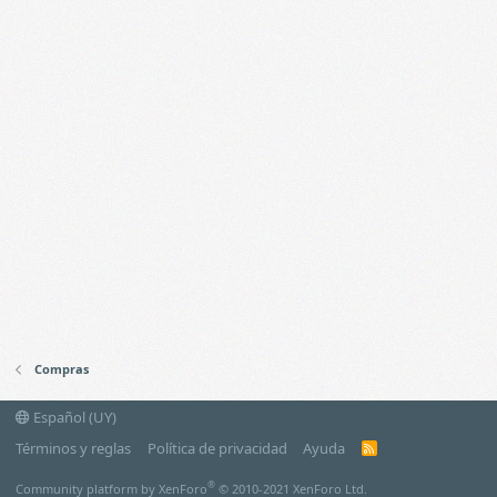
Compras
Español (UY)
Términos y reglas
Política de privacidad
Ayuda
R
S
S
®
Community platform by XenForo
© 2010-2021 XenForo Ltd.