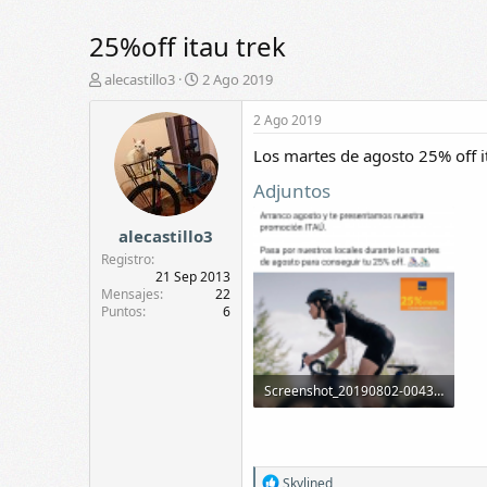
25%off itau trek
A
F
alecastillo3
2 Ago 2019
u
e
t
c
2 Ago 2019
o
h
Los martes de agosto 25% off i
r
a
d
Adjuntos
e
i
alecastillo3
n
i
Registro
c
21 Sep 2013
i
Mensajes
22
Puntos
6
o
Screenshot_20190802-004302.png
1,1 MB · Visitas: 17
R
Skylined