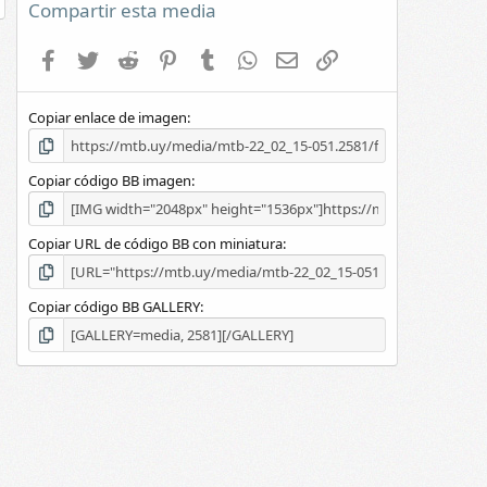
e
Compartir esta media
s
t
Facebook
Twitter
Reddit
Pinterest
Tumblr
WhatsApp
E-mail
Enlace
r
e
l
Copiar enlace de imagen
l
a
(
s
Copiar código BB imagen
)
Copiar URL de código BB con miniatura
Copiar código BB GALLERY