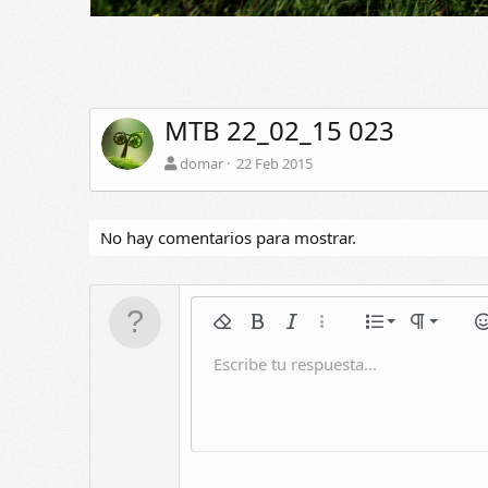
MTB 22_02_15 023
domar
22 Feb 2015
No hay comentarios para mostrar.
Normal
Lista n
Quitar formato
Negrita
Itálica
Más opciones...
Lista
Formato de
Em
Encabez
Lista
Escribe tu respuesta...
Guardar borrador
Subrayar
Galería incrustada
Rehacer
Tachado
Citar
Cambiar editor BB
Insertar tabla
Borradores
Spoiler
Sangrar
Eliminar borrador
Encabezad
Quitar s
Encabezado 