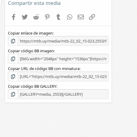
e
Compartir esta media
s
t
Facebook
Twitter
Reddit
Pinterest
Tumblr
WhatsApp
E-mail
Enlace
r
e
l
Copiar enlace de imagen
l
a
(
s
Copiar código BB imagen
)
Copiar URL de código BB con miniatura
Copiar código BB GALLERY