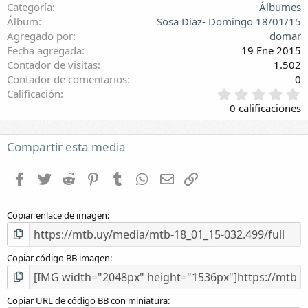
Categoría
Álbumes
Álbum
Sosa Diaz- Domingo 18/01/15
Agregado por
domar
Fecha agregada
19 Ene 2015
Contador de visitas
1.502
Contador de comentarios
0
0
Calificación
,
0 calificaciones
0
0
e
Compartir esta media
s
t
Facebook
Twitter
Reddit
Pinterest
Tumblr
WhatsApp
E-mail
Enlace
r
e
l
Copiar enlace de imagen
l
a
(
s
Copiar código BB imagen
)
Copiar URL de código BB con miniatura