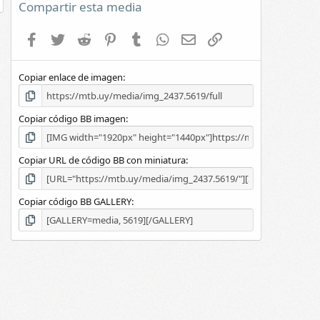
e
Compartir esta media
s
t
Facebook
Twitter
Reddit
Pinterest
Tumblr
WhatsApp
E-mail
Enlace
r
e
l
Copiar enlace de imagen
l
a
(
s
Copiar código BB imagen
)
Copiar URL de código BB con miniatura
Copiar código BB GALLERY