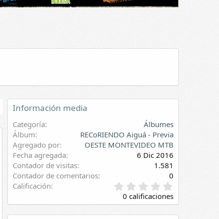
Información media
Categoría
Álbumes
Álbum
RECoRIENDO Aiguá - Previa
Agregado por
OESTE MONTEVIDEO MTB
evia
Fecha agregada
6 Dic 2016
Contador de visitas
1.581
Contador de comentarios
0
0
Calificación
,
0 calificaciones
0
0