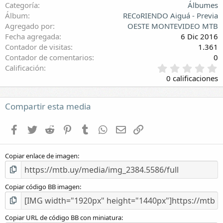
Categoría
Álbumes
Álbum
RECoRIENDO Aiguá - Previa
Agregado por
OESTE MONTEVIDEO MTB
Fecha agregada
6 Dic 2016
Contador de visitas
1.361
Contador de comentarios
0
0
Calificación
,
0 calificaciones
0
0
e
Compartir esta media
s
t
Facebook
Twitter
Reddit
Pinterest
Tumblr
WhatsApp
E-mail
Enlace
r
e
l
Copiar enlace de imagen
l
a
(
s
Copiar código BB imagen
)
Copiar URL de código BB con miniatura