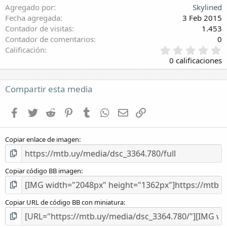
Agregado por
Skylined
Fecha agregada
3 Feb 2015
Contador de visitas
1.453
Contador de comentarios
0
0
Calificación
,
0 calificaciones
0
0
e
Compartir esta media
s
t
Facebook
Twitter
Reddit
Pinterest
Tumblr
WhatsApp
E-mail
Enlace
r
e
l
Copiar enlace de imagen
l
a
(
s
Copiar código BB imagen
)
Copiar URL de código BB con miniatura