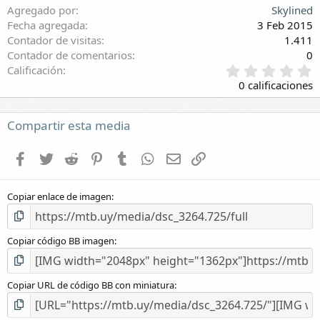
Agregado por
Skylined
Fecha agregada
3 Feb 2015
Contador de visitas
1.411
Contador de comentarios
0
0
Calificación
,
0 calificaciones
0
0
e
Compartir esta media
s
t
Facebook
Twitter
Reddit
Pinterest
Tumblr
WhatsApp
E-mail
Enlace
r
e
l
Copiar enlace de imagen
l
a
(
s
Copiar código BB imagen
)
Copiar URL de código BB con miniatura