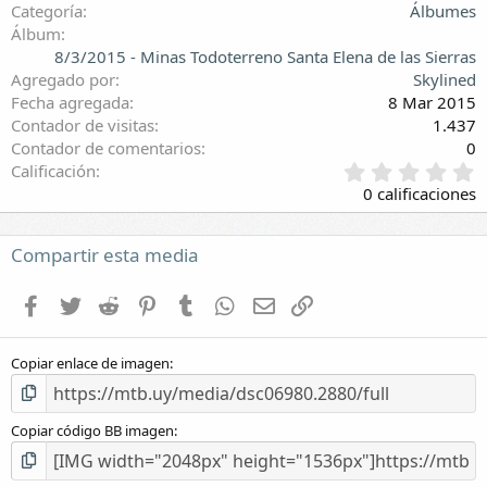
Categoría
Álbumes
Álbum
8/3/2015 - Minas Todoterreno Santa Elena de las Sierras
Agregado por
Skylined
Fecha agregada
8 Mar 2015
Contador de visitas
1.437
Contador de comentarios
0
0
Calificación
,
0 calificaciones
0
0
e
Compartir esta media
s
t
Facebook
Twitter
Reddit
Pinterest
Tumblr
WhatsApp
E-mail
Enlace
r
e
l
Copiar enlace de imagen
l
a
(
s
Copiar código BB imagen
)