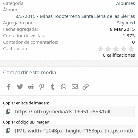
Categoría
Álbumes
Álbum
8/3/2015 - Minas Todoterreno Santa Elena de las Sierras
Agregado por
Skylined
Fecha agregada
8 Mar 2015
Contador de visitas
1.375
Contador de comentarios
0
0
Calificación
,
0 calificaciones
0
0
e
Compartir esta media
s
t
Facebook
Twitter
Reddit
Pinterest
Tumblr
WhatsApp
E-mail
Enlace
r
e
l
Copiar enlace de imagen
l
a
(
s
Copiar código BB imagen
)