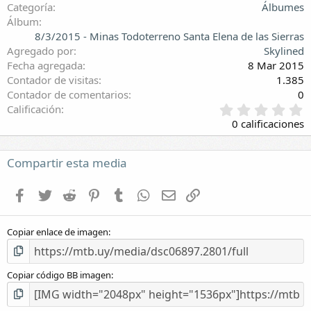
Categoría
Álbumes
Álbum
8/3/2015 - Minas Todoterreno Santa Elena de las Sierras
Agregado por
Skylined
Fecha agregada
8 Mar 2015
Contador de visitas
1.385
Contador de comentarios
0
0
Calificación
,
0 calificaciones
0
0
e
Compartir esta media
s
t
Facebook
Twitter
Reddit
Pinterest
Tumblr
WhatsApp
E-mail
Enlace
r
e
l
Copiar enlace de imagen
l
a
(
s
Copiar código BB imagen
)