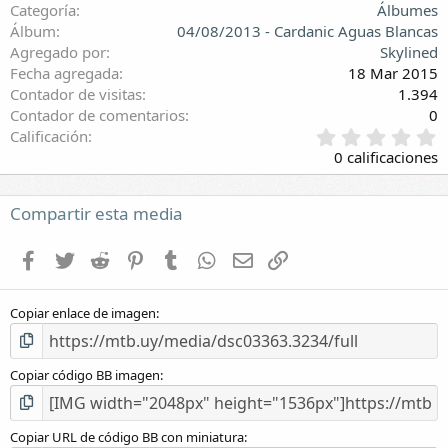
Categoría
Álbumes
Álbum
04/08/2013 - Cardanic Aguas Blancas
Agregado por
Skylined
Fecha agregada
18 Mar 2015
Contador de visitas
1.394
Contador de comentarios
0
0
Calificación
,
0 calificaciones
0
0
e
Compartir esta media
s
t
Facebook
Twitter
Reddit
Pinterest
Tumblr
WhatsApp
E-mail
Enlace
r
e
l
Copiar enlace de imagen
l
a
(
s
Copiar código BB imagen
)
Copiar URL de código BB con miniatura