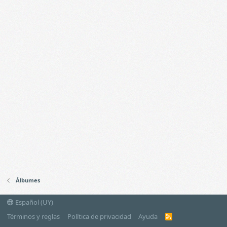
Álbumes
Español (UY)
Términos y reglas
Política de privacidad
Ayuda
R
S