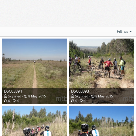
Filtros
DSC03394
DSC03393
Skylined
8 May 2015
Skylined
8 May 2015
0
0
0
0