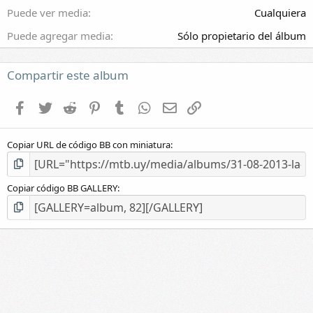
l
Puede ver media
Cualquiera
a
(
Puede agregar media
Sólo propietario del álbum
s
)
Compartir este album
Facebook
Twitter
Reddit
Pinterest
Tumblr
WhatsApp
E-mail
Enlace
Copiar URL de código BB con miniatura
Copiar código BB GALLERY