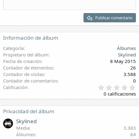
Quitar sangría
Encabezado 2
Publicar comentario
Encabezado 3
Información de álbum
Categoría
Álbumes
Propietaro del álbum
Skylined
Fecha de creación
8 May 2015
Contador de elementos
26
Contador de visitas
3.588
Contador de comentarios
0
0
Calificación
,
0 calificaciones
0
0
e
Privacidad del álbum
s
t
Skylined
r
Media
3.383
e
Álbumes
64
l