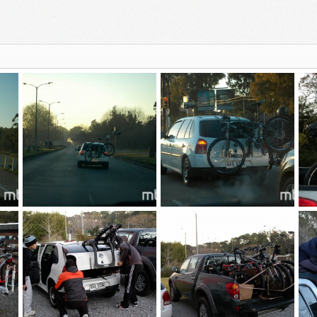
_DSC4789
_DSC4788
_D
Skylined
20 Feb 2015
Skylined
20 Feb 2015
S
0
0
0
0