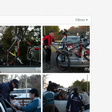
Filtros
SC4783
_DSC4782
kylined
20 Feb 2015
Skylined
20 Feb 2015
0
0
0
0