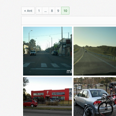
Ant
1
...
8
9
10
_DSC4802
_DSC4798
Skylined
20 Feb 2015
Skylined
20 Feb 2015
0
0
0
0