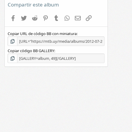
Compartir este album
Facebook
Twitter
Reddit
Pinterest
Tumblr
WhatsApp
E-mail
Enlace
Copiar URL de código BB con miniatura
Copiar código BB GALLERY