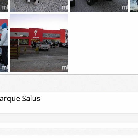
_DSC4775
_DSC4773
_D
Skylined
20 Feb 2015
Skylined
20 Feb 2015
S
0
0
0
0
_DSC4763
Skylined
20 Feb 2015
0
0
Parque Salus