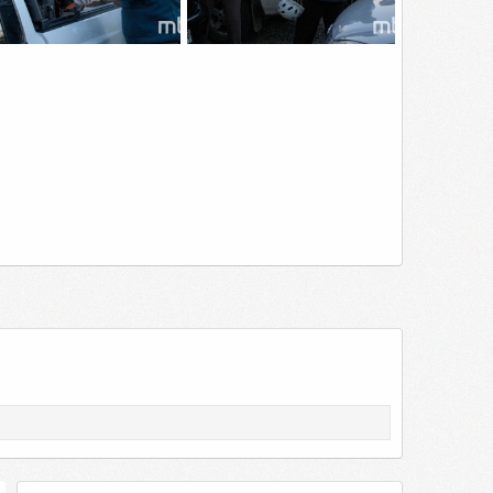
SC4771
_DSC4769
kylined
20 Feb 2015
Skylined
20 Feb 2015
0
0
0
0