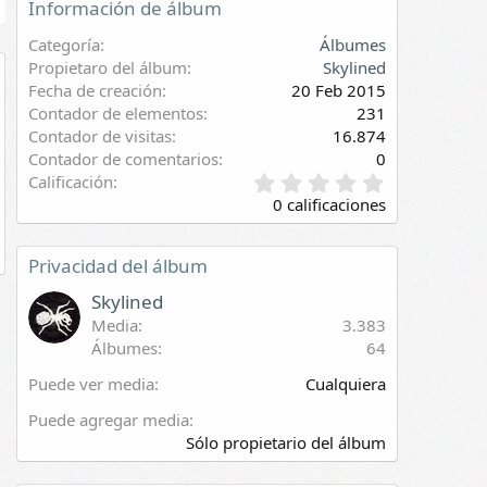
Información de álbum
Categoría
Álbumes
Propietaro del álbum
Skylined
Fecha de creación
20 Feb 2015
evia
Contador de elementos
231
Contador de visitas
16.874
Contador de comentarios
0
0
Calificación
,
0 calificaciones
0
0
e
Privacidad del álbum
s
t
Skylined
r
Media
3.383
e
Álbumes
64
l
l
Puede ver media
Cualquiera
a
(
Puede agregar media
s
Sólo propietario del álbum
)