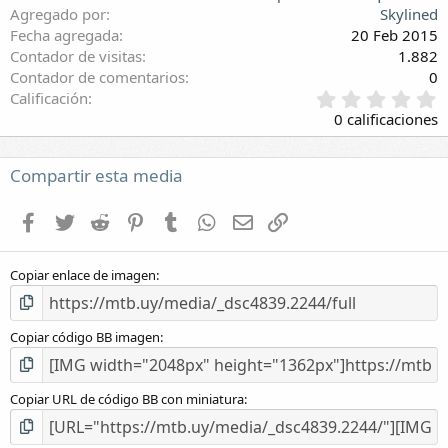
Agregado por
Skylined
Fecha agregada
20 Feb 2015
Contador de visitas
1.882
Contador de comentarios
0
0
Calificación
,
0 calificaciones
0
0
e
Compartir esta media
s
t
Facebook
Twitter
Reddit
Pinterest
Tumblr
WhatsApp
E-mail
Enlace
r
e
l
Copiar enlace de imagen
l
a
(
s
Copiar código BB imagen
)
Copiar URL de código BB con miniatura