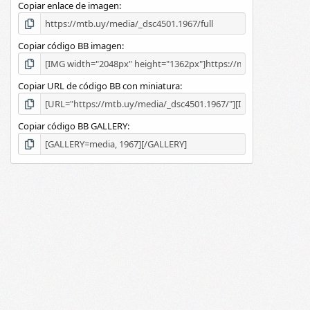
Copiar enlace de imagen
l
a
(
s
Copiar código BB imagen
)
Copiar URL de código BB con miniatura
Copiar código BB GALLERY