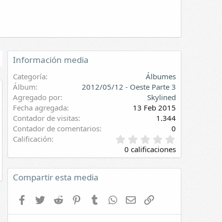
Información media
Categoría
Álbumes
Álbum
2012/05/12 - Oeste Parte 3
Agregado por
Skylined
evia
Fecha agregada
13 Feb 2015
Contador de visitas
1.344
Contador de comentarios
0
0
Calificación
,
0 calificaciones
0
0
e
Compartir esta media
s
t
Facebook
Twitter
Reddit
Pinterest
Tumblr
WhatsApp
E-mail
Enlace
r
e
l