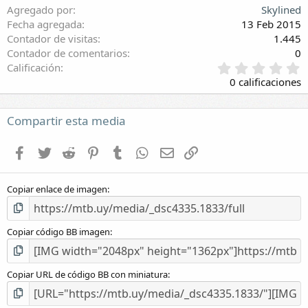
Agregado por
Skylined
Fecha agregada
13 Feb 2015
Contador de visitas
1.445
Contador de comentarios
0
0
Calificación
,
0 calificaciones
0
0
e
Compartir esta media
s
t
Facebook
Twitter
Reddit
Pinterest
Tumblr
WhatsApp
E-mail
Enlace
r
e
l
Copiar enlace de imagen
l
a
(
s
Copiar código BB imagen
)
Copiar URL de código BB con miniatura