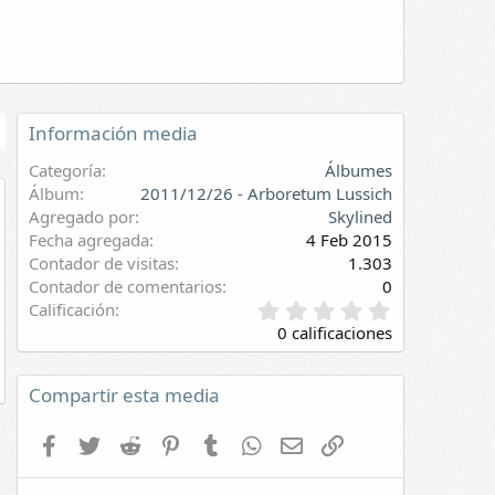
Información media
Categoría
Álbumes
Álbum
2011/12/26 - Arboretum Lussich
Agregado por
Skylined
evia
Fecha agregada
4 Feb 2015
Contador de visitas
1.303
Contador de comentarios
0
0
Calificación
,
0 calificaciones
0
0
e
Compartir esta media
s
t
Facebook
Twitter
Reddit
Pinterest
Tumblr
WhatsApp
E-mail
Enlace
r
e
l