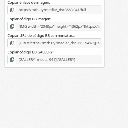
Copiar enlace de imagen
l
a
(
s
Copiar código BB imagen
)
Copiar URL de código BB con miniatura
Copiar código BB GALLERY