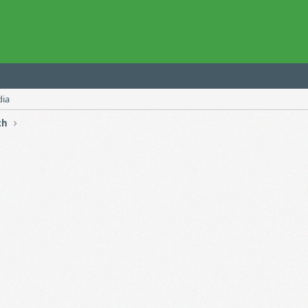
dia
ch