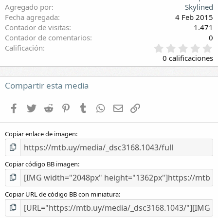
Agregado por
Skylined
Fecha agregada
4 Feb 2015
Contador de visitas
1.471
Contador de comentarios
0
0
Calificación
,
0 calificaciones
0
0
e
Compartir esta media
s
t
Facebook
Twitter
Reddit
Pinterest
Tumblr
WhatsApp
E-mail
Enlace
r
e
l
Copiar enlace de imagen
l
a
(
s
Copiar código BB imagen
)
Copiar URL de código BB con miniatura