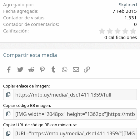
Agregado por
Skylined
Fecha agregada
7 Feb 2015
Contador de visitas
1.331
Contador de comentarios
0
0
Calificación
,
0 calificaciones
0
0
e
Compartir esta media
s
t
Facebook
Twitter
Reddit
Pinterest
Tumblr
WhatsApp
E-mail
Enlace
r
e
l
Copiar enlace de imagen
l
a
(
s
Copiar código BB imagen
)
Copiar URL de código BB con miniatura