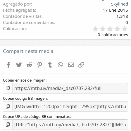
Agregado por
Skylined
Fecha agregada
17 Ene 2015
Contador de visitas
1.318
Contador de comentarios
0
0
Calificación
,
0 calificaciones
0
0
e
Compartir esta media
s
t
Facebook
Twitter
Reddit
Pinterest
Tumblr
WhatsApp
E-mail
Enlace
r
e
l
Copiar enlace de imagen
l
a
(
s
Copiar código BB imagen
)
Copiar URL de código BB con miniatura