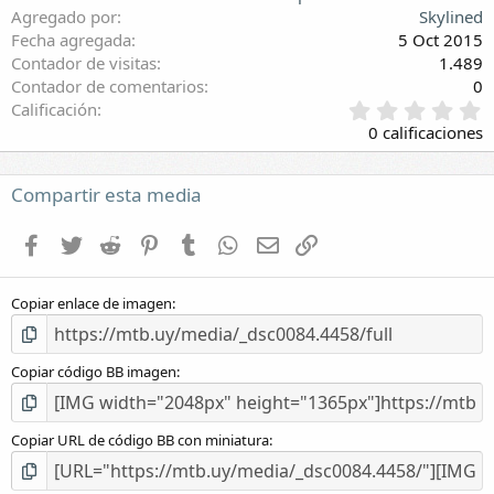
Agregado por
Skylined
Fecha agregada
5 Oct 2015
Contador de visitas
1.489
Contador de comentarios
0
0
Calificación
,
0 calificaciones
0
0
e
Compartir esta media
s
t
Facebook
Twitter
Reddit
Pinterest
Tumblr
WhatsApp
E-mail
Enlace
r
e
l
Copiar enlace de imagen
l
a
(
s
Copiar código BB imagen
)
Copiar URL de código BB con miniatura