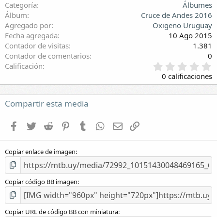
Categoría
Álbumes
Álbum
Cruce de Andes 2016
Agregado por
Oxigeno Uruguay
Fecha agregada
10 Ago 2015
Contador de visitas
1.381
Contador de comentarios
0
0
Calificación
,
0 calificaciones
0
0
e
Compartir esta media
s
t
Facebook
Twitter
Reddit
Pinterest
Tumblr
WhatsApp
E-mail
Enlace
r
e
l
Copiar enlace de imagen
l
a
(
s
Copiar código BB imagen
)
Copiar URL de código BB con miniatura