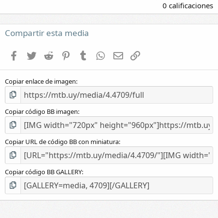
,
0 calificaciones
0
0
e
Compartir esta media
s
t
Facebook
Twitter
Reddit
Pinterest
Tumblr
WhatsApp
E-mail
Enlace
r
e
l
Copiar enlace de imagen
l
a
(
s
Copiar código BB imagen
)
Copiar URL de código BB con miniatura
Copiar código BB GALLERY