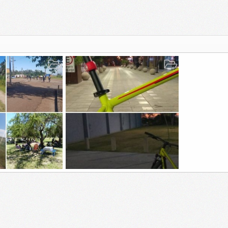
 con 950
mi chiva
 May 2018
jose luis
7 Mar 2018
2
0
0