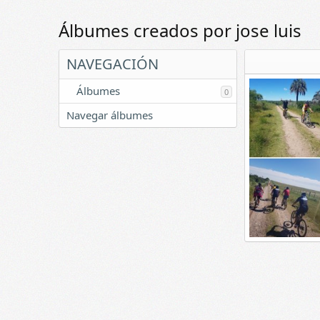
Álbumes creados por jose luis
NAVEGACIÓN
Álbumes
0
Navegar álbumes
Sitios visitados
jose luis
22
9
0
0