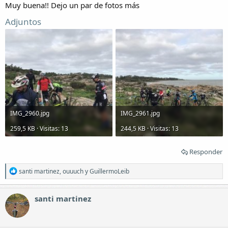
:
Muy buena!! Dejo un par de fotos más
Adjuntos
IMG_2960.jpg
IMG_2961.jpg
259,5 KB · Visitas: 13
244,5 KB · Visitas: 13
Responder
R
santi martinez
,
ouuuch
y
GuillermoLeib
e
a
c
santi martinez
c
i
o
n