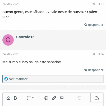
e
24 May 2023
#13
s
:
Bueno gente, este sábado 27 sale oeste de nuevo?? Quien
ta??
Responder
Gonzalo16
G
24 May 2023
#14
Me sumo si hay salida este sábado!!
Responder
R
santi martinez
e
a
c
c
i
Lista numerada
Quitar formato
Negrita
Más opciones...
Lista
Más opciones...
Emoticonos
Insertar enlace
Insertar imagen
Más opciones...
Deshacer
Más opciones.
Vista p
o
n