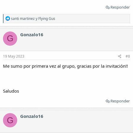
Responder
R
santi martinez
y
Flying Gus
e
a
c
Gonzalo16
G
c
i
o
n
e
19 May 2023
#8
s
:
Me sumo por primera vez al grupo, gracias por la invitación!!
Saludos
Responder
Gonzalo16
G