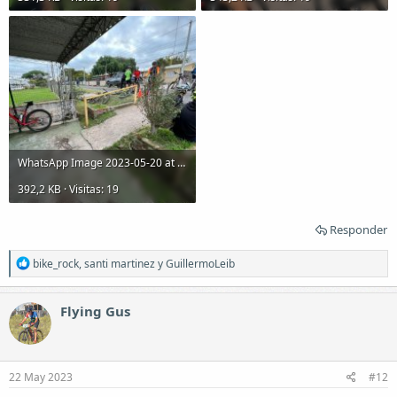
WhatsApp Image 2023-05-20 at 17.10.20.jpeg
392,2 KB · Visitas: 19
Responder
R
bike_rock
,
santi martinez
y
GuillermoLeib
e
a
c
Flying Gus
c
i
o
n
e
22 May 2023
#12
s